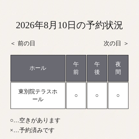
2026年8月10日の予約状況
前の日
次の日
午
午
夜
ホール
前
後
間
東別院テラスホ
ール
…空きがあります
…予約済みです