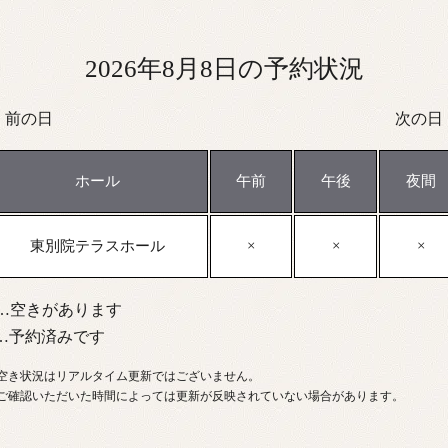
2026年8月8日の予約状況
前の日
次の日
ホール
午前
午後
夜間
東別院テラスホール
…空きがあります
…予約済みです
空き状況はリアルタイム更新ではございません。
ご確認いただいた時間によっては更新が反映されていない場合があります。