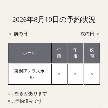
2026年8月10日の予約状況
前の日
次の日
午
午
夜
ホール
前
後
間
東別院テラスホ
ール
…空きがあります
…予約済みです