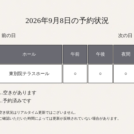
2026年9月8日の予約状況
前の日
次の日
ホール
午前
午後
夜間
東別院テラスホール
…空きがあります
…予約済みです
空き状況はリアルタイム更新ではございません。
ご確認いただいた時間によっては更新が反映されていない場合があります。