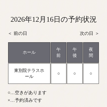
2026年12月16日の予約状況
前の日
次の日
午
午
夜
ホール
前
後
間
東別院テラスホ
ール
…空きがあります
…予約済みです