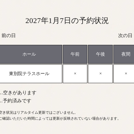
2027年1月7日の予約状況
前の日
次の日
ホール
午前
午後
夜間
東別院テラスホール
…空きがあります
…予約済みです
空き状況はリアルタイム更新ではございません。
ご確認いただいた時間によっては更新が反映されていない場合があります。