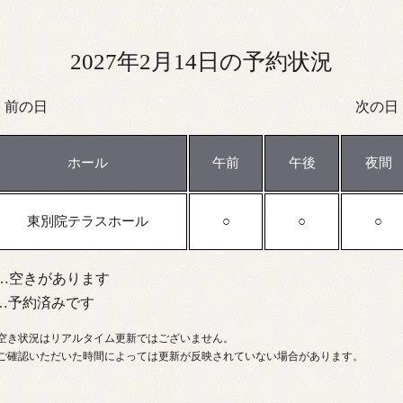
2027年2月14日の予約状況
前の日
次の日
ホール
午前
午後
夜間
東別院テラスホール
…空きがあります
…予約済みです
空き状況はリアルタイム更新ではございません。
ご確認いただいた時間によっては更新が反映されていない場合があります。