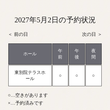
2027年5月2日の予約状況
前の日
次の日
午
午
夜
ホール
前
後
間
東別院テラスホ
ール
…空きがあります
…予約済みです