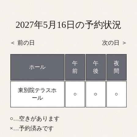
2027年5月16日の予約状況
前の日
次の日
午
午
夜
ホール
前
後
間
東別院テラスホ
ール
…空きがあります
…予約済みです