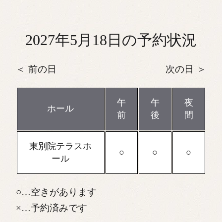
2027年5月18日の予約状況
前の日
次の日
午
午
夜
ホール
前
後
間
東別院テラスホ
ール
…空きがあります
…予約済みです