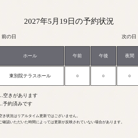
2027年5月19日の予約状況
前の日
次の日
ホール
午前
午後
夜間
東別院テラスホール
…空きがあります
…予約済みです
空き状況はリアルタイム更新ではございません。
ご確認いただいた時間によっては更新が反映されていない場合があります。