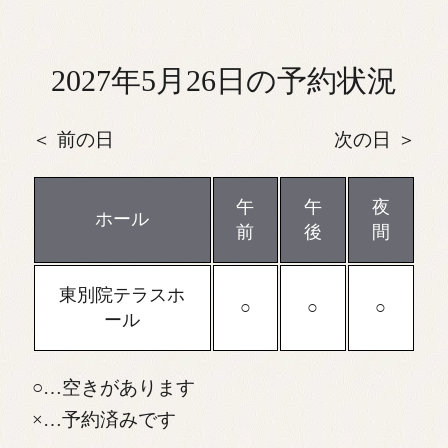
2027年5月26日の予約状況
前の日
次の日
午
午
夜
ホール
前
後
間
東別院テラスホ
ール
…空きがあります
…予約済みです