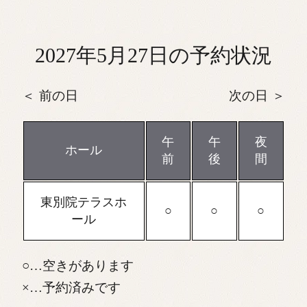
2027年5月27日の予約状況
前の日
次の日
午
午
夜
ホール
前
後
間
東別院テラスホ
ール
…空きがあります
…予約済みです