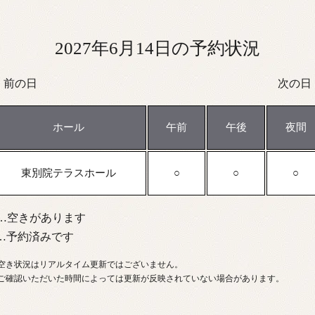
2027年6月14日の予約状況
前の日
次の日
ホール
午前
午後
夜間
東別院テラスホール
…空きがあります
…予約済みです
空き状況はリアルタイム更新ではございません。
ご確認いただいた時間によっては更新が反映されていない場合があります。