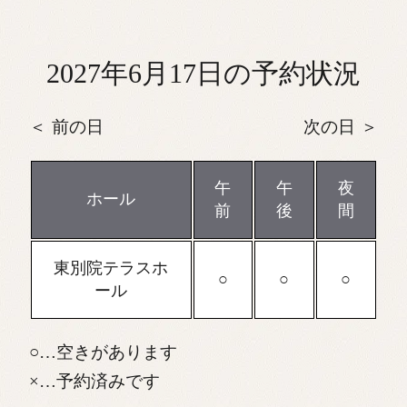
2027年6月17日の予約状況
前の日
次の日
午
午
夜
ホール
前
後
間
東別院テラスホ
ール
…空きがあります
…予約済みです