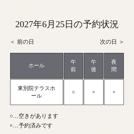
2027年6月25日の予約状況
前の日
次の日
午
午
夜
ホール
前
後
間
東別院テラスホ
ール
…空きがあります
…予約済みです