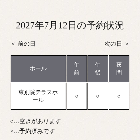
2027年7月12日の予約状況
前の日
次の日
午
午
夜
ホール
前
後
間
東別院テラスホ
ール
…空きがあります
…予約済みです