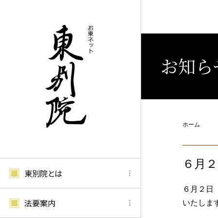
お知ら
ホーム
６月２
東別院とは
６月２日
法要案内
いたしま