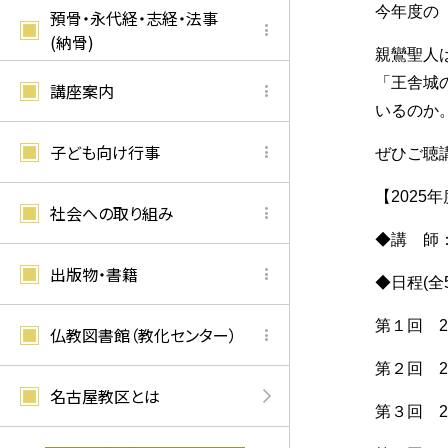
今年度の
預骨・永代経・志経・法事
(納骨)
親鸞聖人
「王舎城
講座案内
いるのか
子ども向け行事
ぜひご聴
【202
社会への取り組み
◆講 師
出版物・書籍
◆日程(全
第１回 2
仏教図書館（教化センター）
第２回 20
名古屋教区とは
第３回 20