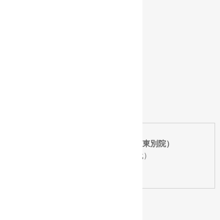
真宗大谷派名古屋別院（東別院）
TEL：
052-321-9201（代）
FAX：052-321-3184