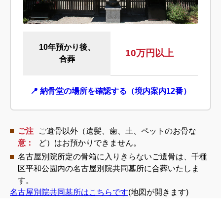
10年預かり後、
10万円以上
合葬
📍 納骨堂の場所を確認する（境内案内12番）
ご注
ご遺骨以外（遺髪、歯、土、ペットのお骨な
意：
ど）はお預かりできません。
名古屋別院所定の骨箱に入りきらないご遺骨は、千種
区平和公園内の名古屋別院共同墓所に合葬いたしま
す。
名古屋別院共同墓所はこちらです
(地図が開きます)