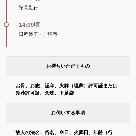
預骨勤行
14:00頃
日程終了・ご帰宅
お持ちいただくもの
お骨
、
お志
、
認印
、
火葬（埋葬）許可証または
改葬許可証
、念珠、下足袋
お伺いする事項
故人の法名、俗名、命日、火葬日、年齢（行