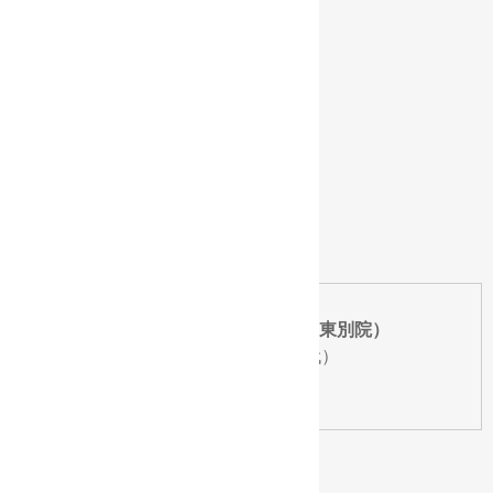
真宗大谷派名古屋別院（東別院）
TEL：
052-321-9201（代）
FAX：052-321-3184