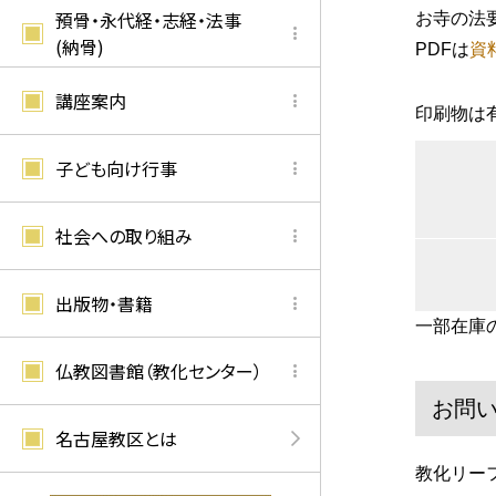
預骨・永代経・志経・法事
お寺の法
(納骨)
PDFは
資
講座案内
印刷物は
子ども向け行事
社会への取り組み
出版物・書籍
一部在庫
仏教図書館（教化センター）
お問
名古屋教区とは
教化リー