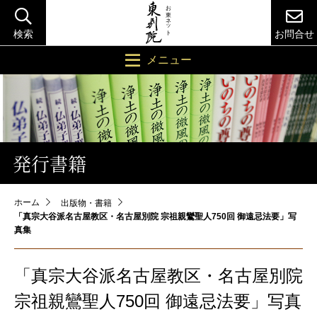
検索
お問合せ
メニュー
発行書籍
ホーム
出版物・書籍
「真宗大谷派名古屋教区・名古屋別院 宗祖親鸞聖人750回 御遠忌法要」写
真集
「真宗大谷派名古屋教区・名古屋別院
宗祖親鸞聖人750回 御遠忌法要」写真